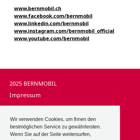
www.bernmobil.ch
www.facebook.com/bernmobil
www.linkedin.com/bernmobil
www.instagram.com/bernmobil_official
www.youtube.com/bernmobil
2025 BERNMOBIL
Impressum
Datenschutz
Wir verwenden Cookies, um Ihnen den
Sitemap
bestmöglichen Service zu gewährleisten.
Archiv
Wenn Sie auf der Seite weitersurfen,