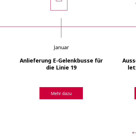
Januar
nk
Anlieferung E-Gelenkbusse für
Auss
die Linie 19
le
Mehr dazu