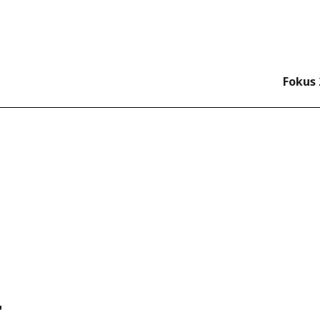
Direkt
zum
Inhalt
igation right
Fokus 
t