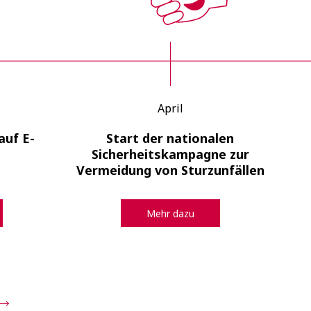
April
auf E-
Start der nationalen
YB-
Sicherheitskampagne zur
Vermeidung von Sturzunfällen
Mehr dazu